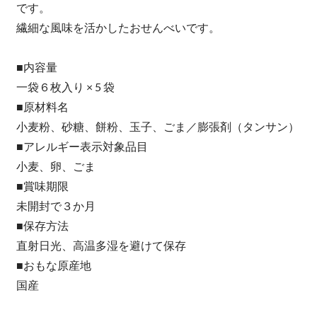
です。
繊細な風味を活かしたおせんべいです。
■内容量
一袋６枚入り × 5 袋
■原材料名
小麦粉、砂糖、餅粉、玉子、ごま／膨張剤（タンサン）
■アレルギー表示対象品目
小麦、卵、ごま
■賞味期限
未開封で３か月
■保存方法
直射日光、高温多湿を避けて保存
■おもな原産地
国産