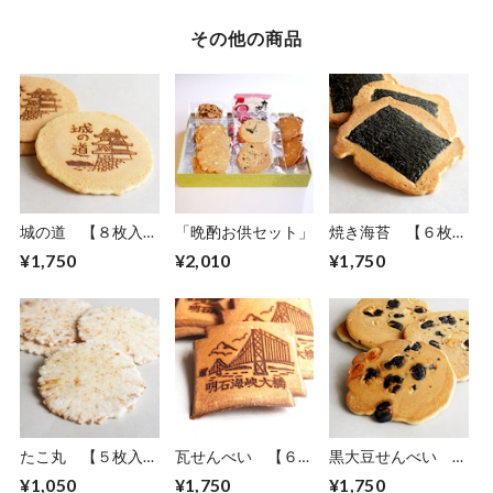
その他の商品
城の道 【８枚入り
「晩酌お供セット」
焼き海苔 【６枚入
×５袋】
り×５袋】
¥1,750
¥2,010
¥1,750
たこ丸 【５枚入り
瓦せんべい 【６枚
黒大豆せんべい
×３袋】
入り×５袋】
【６枚入り×５袋】
¥1,050
¥1,750
¥1,750