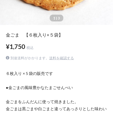
1
| 3
金ごま 【６枚入り×５袋】
¥1,750
税込
別途送料がかかります。
送料を確認する
６枚入り × 5 袋の販売です
●金ごまの風味豊かなたまごせんべい
金ごまをふんだんに使って焼きました。
金ごまは黒ごまや白ごまと違ってあっさりとした味わい