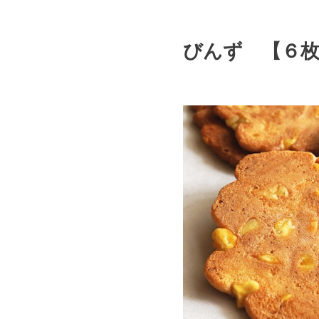
びんず 【６枚