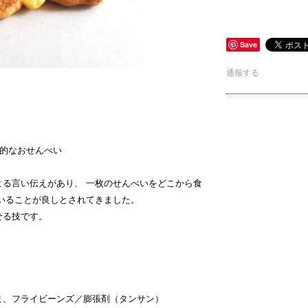
Save
通報する
統的なおせんべい
よる言い伝えがあり、 一枚のせんべいをどこから食
いることが良しとされてきました。
せる技です。
ま、フライビーンズ／膨張剤（タンサン）