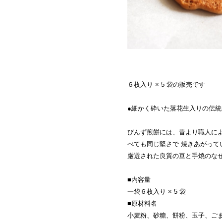
６枚入り × 5 袋の販売です
●細かく砕いた落花生入りの伝
びんず煎餅には、昔より職人に
べても同じ堅さで 焼きあがって
厳選された良質の豆と手焼のな
■内容量
一袋６枚入り × 5 袋
■原材料名
小麦粉、砂糖、餅粉、玉子、ご