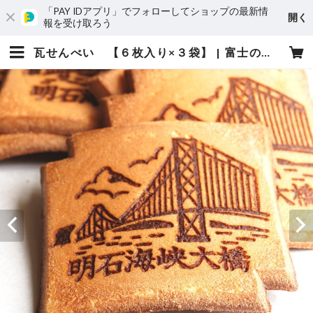
「PAY IDアプリ」でフォローしてショップの最新情
開く
報を受け取ろう
瓦せんべい 【６枚入り×３袋】 | 富士の山菓舗