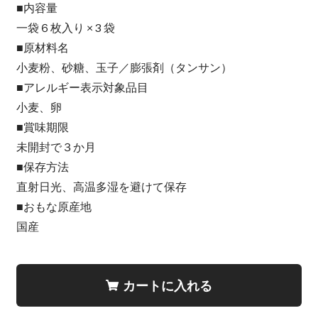
■内容量
一袋６枚入り × 3 袋
■原材料名
小麦粉、砂糖、玉子／膨張剤（タンサン）
■アレルギー表示対象品目
小麦、卵
■賞味期限
未開封で３か月
■保存方法
直射日光、高温多湿を避けて保存
■おもな原産地
国産
カートに入れる