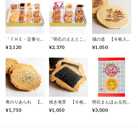
「ＴＨＥ・定番セッ
「明石のええとこ」
城の道 【８枚入り
ト」
×３袋】
¥3,120
¥2,370
¥1,050
青のりあられ 【６
焼き海苔 【６枚入
明石まんほぉる煎
枚入り×５袋】
り×３袋】
餅 箱入り ６箱セ
¥1,750
¥1,050
¥3,000
ット