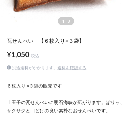
1
| 3
瓦せんべい 【６枚入り×３袋】
¥1,050
税込
別途送料がかかります。
送料を確認する
６枚入り × 3 袋の販売です
上玉子の瓦せんべいに明石海峡が広がります。ぽりっ、
サクサクと口どけの良い素朴なおせんべいです。