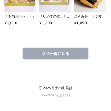
「晩酌お供セット」
「初めての富士せん
焼き海苔 【６枚入
べい」
り×３袋】
¥2,010
¥1,300
¥1,050
商品一覧に戻る
©
2026 富士の山菓舗
powered by