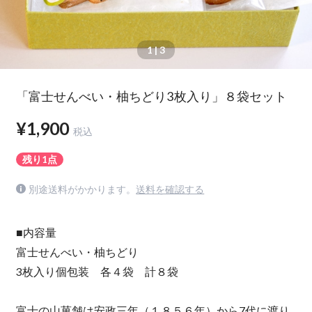
1
| 3
「富士せんべい・柚ちどり3枚入り」８袋セット
¥1,900
税込
残り1点
別途送料がかかります。
送料を確認する
■内容量
富士せんべい・柚ちどり
3枚入り個包装 各４袋 計８袋
富士の山菓舗は安政三年（１８５６年）から7代に渡り