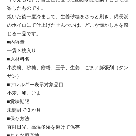
案したものです。
焼いた後一度冷まして、生姜砂糖をさっと刷き、備長炭
のホイロにて仕上げたせんべいは、どこか懐かしさを感
じる一品です。
■内容量
一袋３枚入り
■原材料名
小麦粉、砂糖、餅粉、玉子、生姜、ごま／膨張剤（タン
サン）
■アレルギー表示対象品目
小麦、卵、ごま
■賞味期限
未開封で３か月
■保存方法
直射日光、高温多湿を避けて保存
■おもな原産地