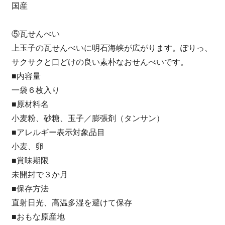
国産
⑤瓦せんべい
上玉子の瓦せんべいに明石海峡が広がります。ぽりっ、
サクサクと口どけの良い素朴なおせんべいです。
■内容量
一袋６枚入り
■原材料名
小麦粉、砂糖、玉子／膨張剤（タンサン）
■アレルギー表示対象品目
小麦、卵
■賞味期限
未開封で３か月
■保存方法
直射日光、高温多湿を避けて保存
■おもな原産地