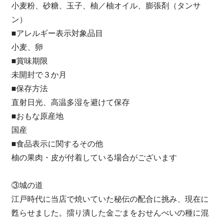
小麦粉、砂糖、玉子、柚／柚オイル、膨張剤（タンサ
ン）
■アレルギー表示対象品目
小麦、卵
■賞味期限
未開封で３か月
■保存方法
直射日光、高温多湿を避けて保存
■おもな原産地
国産
■食品表示に関するその他
柚の果肉・皮が付着している場合がございます
③城の道
江戸時代に当店で焼いていた秘伝の配合に挑み、現在に
甦らせました。擂り潰した金ごまをおせんべいの種に混