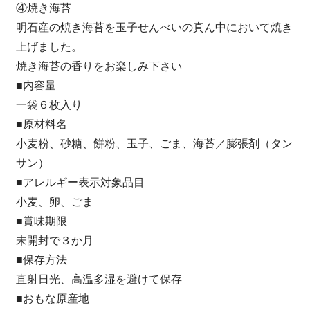
④焼き海苔
明石産の焼き海苔を玉子せんべいの真ん中において焼き
上げました。
焼き海苔の香りをお楽しみ下さい
■内容量
一袋６枚入り
■原材料名
小麦粉、砂糖、餅粉、玉子、ごま、海苔／膨張剤（タン
サン）
■アレルギー表示対象品目
小麦、卵、ごま
■賞味期限
未開封で３か月
■保存方法
直射日光、高温多湿を避けて保存
■おもな原産地