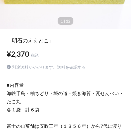
1
| 12
「明石のええとこ」
¥2,370
税込
別途送料がかかります。
送料を確認する
■内容量
海峡千鳥・柚ちどり・城の道・焼き海苔・瓦せんべい・
たこ丸
各１袋 計６袋
富士の山菓舗は安政三年（１８５６年）から7代に渡り