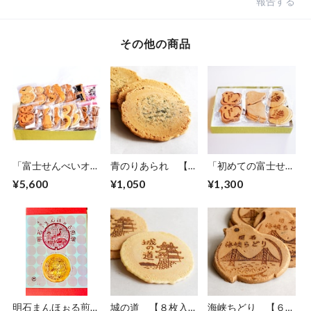
報告する
その他の商品
「富士せんべいオー
青のりあられ 【６
「初めての富士せん
ルスター」
枚入り×３袋】
べい」
¥5,600
¥1,050
¥1,300
明石まんほぉる煎
城の道 【８枚入り
海峡ちどり 【６枚