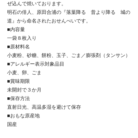
ぜ込んで焼いております。
明石の俳人、原田合浦の『落葉降る 昔より降る 城の
道』から命名されたおせんべいです。
■内容量
一袋８枚入り
■原材料名
小麦粉、砂糖、餅粉、玉子、ごま／膨張剤（タンサン）
■アレルギー表示対象品目
小麦、卵、ごま
■賞味期限
未開封で３か月
■保存方法
直射日光、高温多湿を避けて保存
■おもな原産地
国産