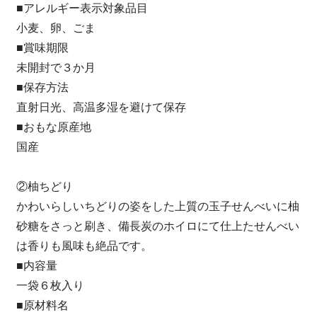
■アレルギー表示対象品目
小麦、卵、ごま
■賞味期限
未開封で３か月
■保存方法
直射日光、高温多湿を避けて保存
■おもな原産地
国産
②柚ちどり
かわいらしいちどりの姿をした上質の玉子せんべいに柚
砂糖をさっと刷き、備長炭のホイロにて仕上たせんべい
は香りも風味も絶品です。
■内容量
一袋６枚入り
■原材料名