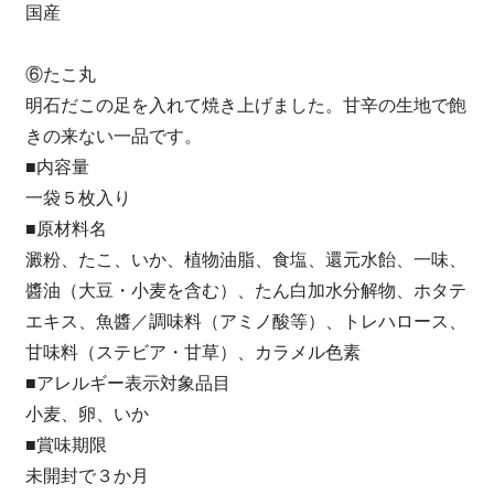
国産
⑥たこ丸
明石だこの足を入れて焼き上げました。甘辛の生地で飽
きの来ない一品です。
■内容量
一袋５枚入り
■原材料名
澱粉、たこ、いか、植物油脂、食塩、還元水飴、一味、
醬油（大豆・小麦を含む）、たん白加水分解物、ホタテ
エキス、魚醬／調味料（アミノ酸等）、トレハロース、
甘味料（ステビア・甘草）、カラメル色素
■アレルギー表示対象品目
小麦、卵、いか
■賞味期限
未開封で３か月